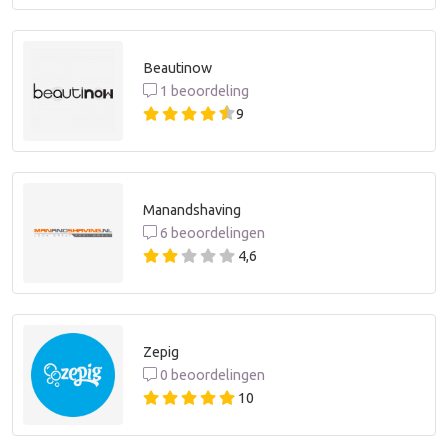
Beautinow
1 beoordeling
9
Manandshaving
6 beoordelingen
4,6
Zepig
0 beoordelingen
10