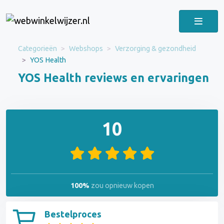
Categorieën
Webshops
Verzorging & gezondheid
YOS Health
YOS Health reviews en ervaringen
10
100%
zou opnieuw kopen
Bestelproces