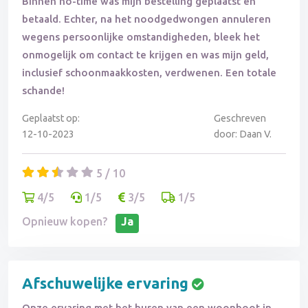
Binnen no-time was mijn bestelling geplaatst en
betaald. Echter, na het noodgedwongen annuleren
wegens persoonlijke omstandigheden, bleek het
onmogelijk om contact te krijgen en was mijn geld,
inclusief schoonmaakkosten, verdwenen. Een totale
schande!
Geplaatst op:
Geschreven
12-10-2023
door: Daan V.
5 / 10
4/5
1/5
3/5
1/5
Opnieuw kopen?
Ja
Afschuwelijke ervaring
Onze ervaring met het huren van een woonboot in