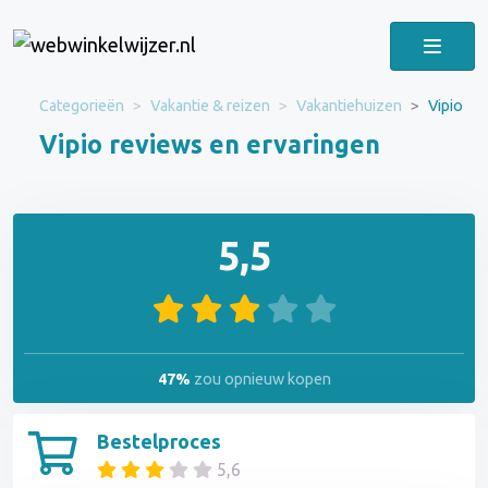
Categorieën
Vakantie & reizen
Vakantiehuizen
Vipio
Vipio reviews en ervaringen
5,5
47%
zou opnieuw kopen
Bestelproces
5,6