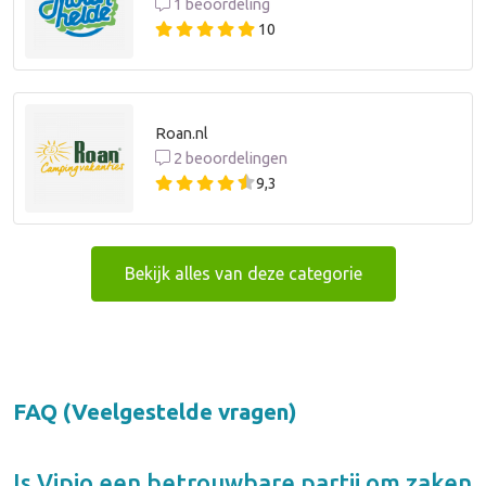
1 beoordeling
10
Roan.nl
2 beoordelingen
9,3
Bekijk alles van deze categorie
FAQ (Veelgestelde vragen)
Is
Vipio
een betrouwbare partij om zaken