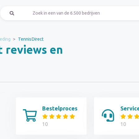
leding
TennisDirect
t reviews en
Bestelproces
Servic
10
10