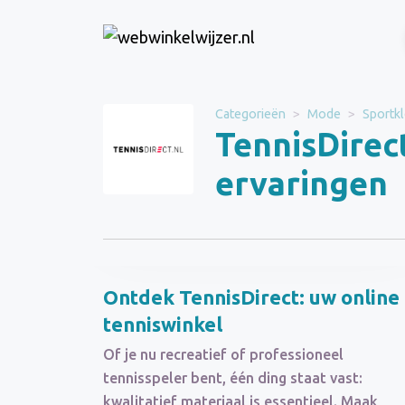
Website
TennisDirect
Categorieën
Mode
Sportk
TennisDirec
Categorie
Mode
ervaringen
Schrijf een beoordeling
Ontdek TennisDirect: uw online
tenniswinkel
Of je nu recreatief of professioneel
tennisspeler bent, één ding staat vast:
kwalitatief materiaal is essentieel. Maak