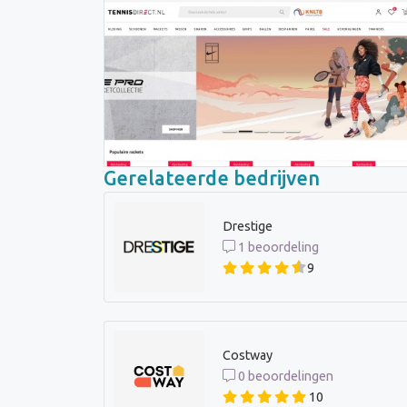
Gerelateerde bedrijven
Drestige
1 beoordeling
9
Costway
0 beoordelingen
10