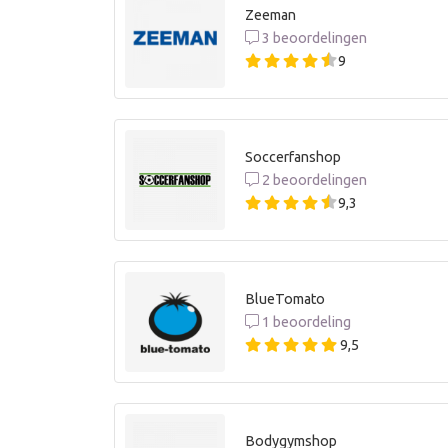
Zeeman
3 beoordelingen
9
Soccerfanshop
2 beoordelingen
9,3
BlueTomato
1 beoordeling
9,5
Bodygymshop