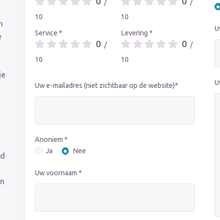
0
0
/
/
10
10
n
U
Service *
Levering *
e
0
0
/
/
10
10
je
U
Uw e-mailadres (niet zichtbaar op de website)*
Anoniem *
Ja
Nee
ed
Uw voornaam *
en