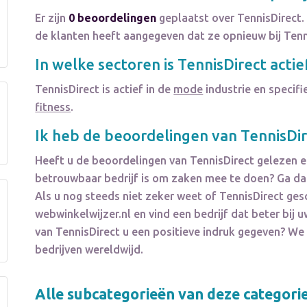
Er zijn
0 beoordelingen
geplaatst over TennisDirect.
de klanten heeft aangegeven dat ze opnieuw bij Tenn
In welke sectoren is
TennisDirect
actie
TennisDirect
is actief in de
mode
industrie en specifi
fitness
.
Ik heb de beoordelingen van
TennisDi
Heeft u de beoordelingen van
TennisDirect
gelezen en
betrouwbaar bedrijf is om zaken mee te doen? Ga dan
Als u nog steeds niet zeker weet of
TennisDirect
gesc
webwinkelwijzer.nl en vind een bedrijf dat beter bi
van
TennisDirect
u een positieve indruk gegeven? W
bedrijven wereldwijd.
Alle subcategorieën van deze categori