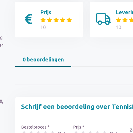
Prijs
Leveri
10
10
ng
er
0 beoordelingen
ë,
Schrijf een beoordeling over Tennis
Bestelproces *
Prijs *
Z