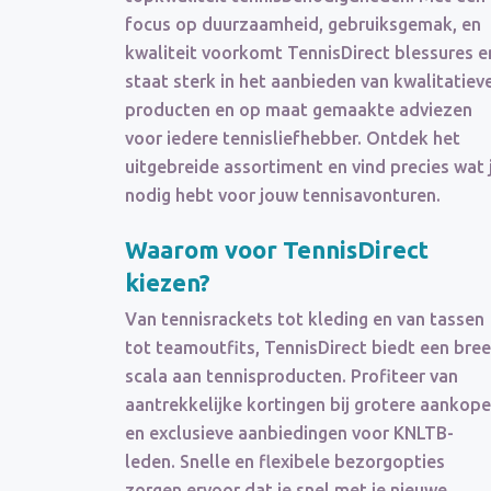
focus op duurzaamheid, gebruiksgemak, en
kwaliteit voorkomt TennisDirect blessures e
staat sterk in het aanbieden van kwalitatiev
producten en op maat gemaakte adviezen
voor iedere tennisliefhebber. Ontdek het
uitgebreide assortiment en vind precies wat 
nodig hebt voor jouw tennisavonturen.
Waarom voor TennisDirect
kiezen?
Van tennisrackets tot kleding en van tassen
tot teamoutfits, TennisDirect biedt een bre
scala aan tennisproducten. Profiteer van
aantrekkelijke kortingen bij grotere aankop
en exclusieve aanbiedingen voor KNLTB-
leden. Snelle en flexibele bezorgopties
zorgen ervoor dat je snel met je nieuwe