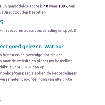
 Hun gemiddelde score is
10
waar
100%
van
isDirect zouden bestellen.
f?
ek in sectoren zoals
sportkleding
en
sport &
rect
goed gelezen. Wat nu?
 bent u ervan overtuigd dat dit een
 naar de website en plaats uw bestelling!
hikt is voor u, kijk dan op
j uw behoeften past. Hebben de beoordelingen
e verzamelen
beoordelingen
van alle grote
e