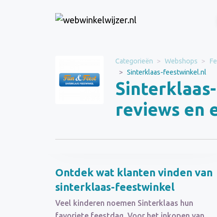
Website
Categorieën
Webshops
Fe
Sinterklaas-
Sinterklaas-feestwinkel.nl
feestwinkel.nl
Sinterklaas
Categorie
Webshops
reviews en 
Schrijf een beoordeling
Ontdek wat klanten vinden van
sinterklaas-feestwinkel
Veel kinderen noemen Sinterklaas hun
favoriete feestdag. Voor het inkopen van