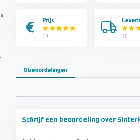
an
Prijs
Leveri
10
10
.
0 beoordelingen
Schrijf een beoordeling over Sinter
g
d