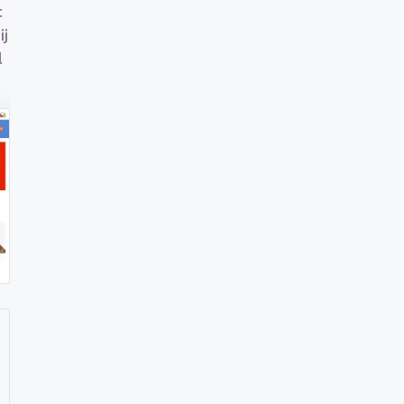
t
ij
l