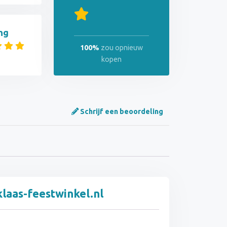
ng
100%
zou opnieuw
kopen
Schrijf een beoordeling
klaas-feestwinkel.nl