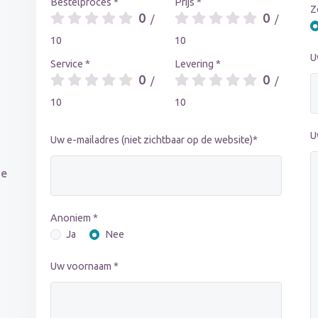
Bestelproces *
Prijs *
Z
0
0
/
/
n
10
10
U
Service *
Levering *
0
0
/
/
10
10
U
Uw e-mailadres (niet zichtbaar op de website)*
de
Anoniem *
Ja
Nee
Uw voornaam *