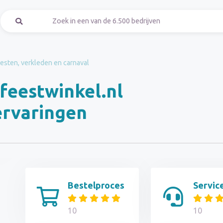
esten, verkleden en carnaval
-feestwinkel.nl
ervaringen
Bestelproces
Servic
10
10