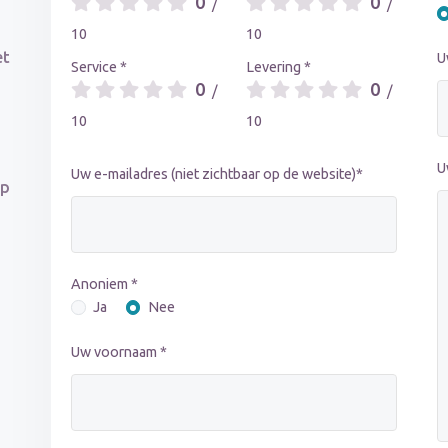
0
0
/
/
10
10
et
U
Service *
Levering *
0
0
/
/
10
10
U
Uw e-mailadres (niet zichtbaar op de website)*
op
Anoniem *
Ja
Nee
Uw voornaam *