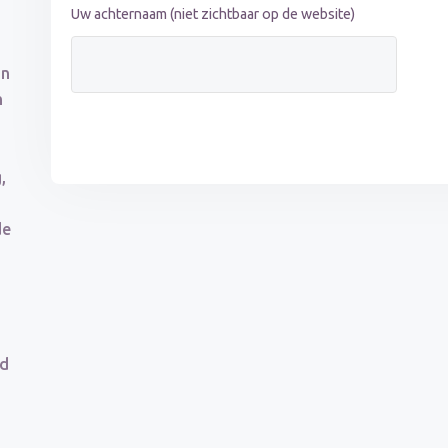
Uw achternaam (niet zichtbaar op de website)
an
n
,
de
nd