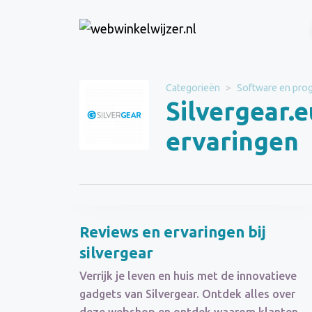
Website
Silvergear.eu
Categorieën
Software en pro
Categorie
Silvergear.e
Software en
programmas
ervaringen
Schrijf een beoordeling
Reviews en ervaringen bij
silvergear
Verrijk je leven en huis met de innovatieve
gadgets van Silvergear. Ontdek alles over