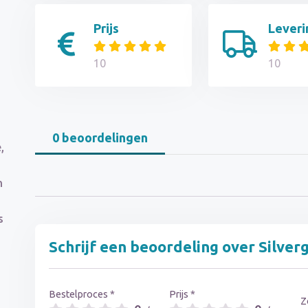
Prijs
Leveri
10
10
0 beoordelingen
,
n
s
Schrijf een beoordeling over Silver
Bestelproces *
Prijs *
Z