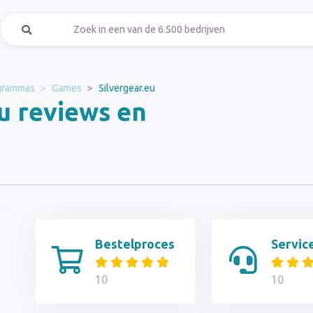
grammas
Games
Silvergear.eu
u reviews en
Bestelproces
Servic
10
10