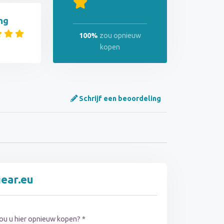
ng
100%
zou opnieuw
kopen
Schrijf een beoordeling
gear.eu
ou u hier opnieuw kopen? *