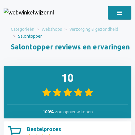
Categorieën
Webshops
Verzorging & gezondheid
Salontopper
Salontopper reviews en ervaringen
10
100%
zou opnieuw kopen
Bestelproces