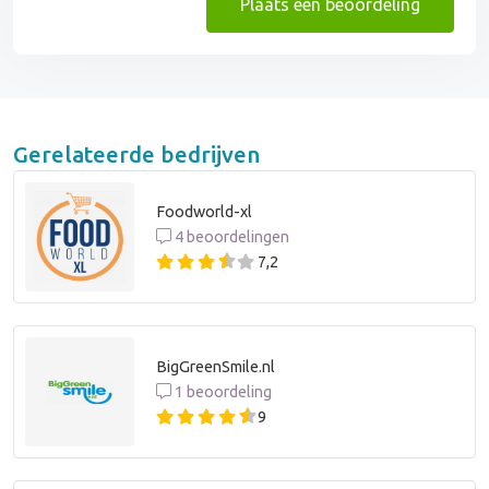
Plaats een beoordeling
Gerelateerde bedrijven
Foodworld-xl
4 beoordelingen
7,2
BigGreenSmile.nl
1 beoordeling
9