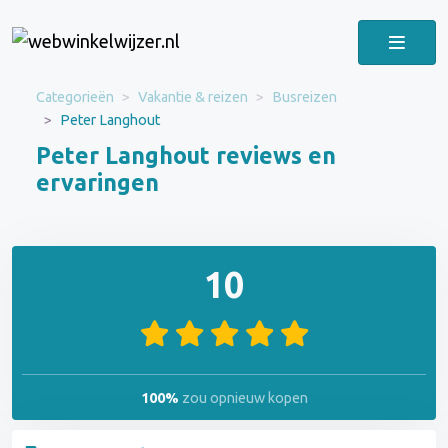
Categorieën
Vakantie & reizen
Busreizen
Peter Langhout
Peter Langhout reviews en
ervaringen
10
100%
zou opnieuw kopen