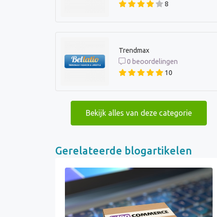
8
Trendmax
0 beoordelingen
10
Bekijk alles van deze categorie
Gerelateerde blogartikelen