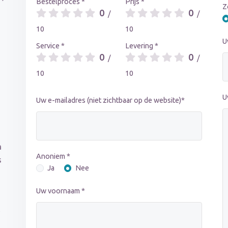
Bestelproces *
Prijs *
Z
0
0
/
/
10
10
U
Service *
Levering *
0
0
/
/
10
10
U
Uw e-mailadres (niet zichtbaar op de website)*
n
Anoniem *
s
Ja
Nee
Uw voornaam *