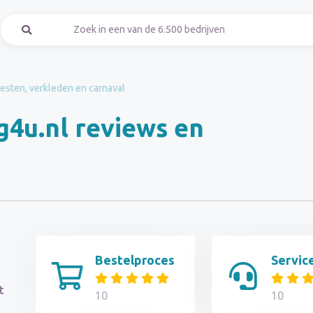
esten, verkleden en carnaval
g4u.nl reviews en
Bestelproces
Servic
t
10
10