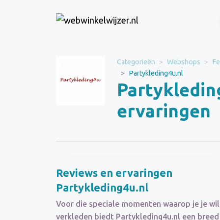
Website
Categorieën
Webshops
Fe
Partykleding4u.nl
Partykleding4u.nl
Partykledin
Categorie
Webshops
ervaringen
Schrijf een beoordeling
Reviews en ervaringen
Partykleding4u.nl
Voor die speciale momenten waarop je je wil
verkleden biedt Partykleding4u.nl een breed