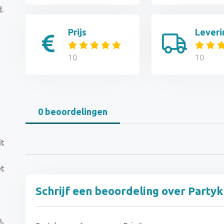
d.
Prijs
Leveri
10
10
0 beoordelingen
it
et
Schrijf een beoordeling over Partyk
,