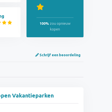
ng
100%
zou opnieuw
kopen
Schrijf een beoordeling
appen Vakantieparken