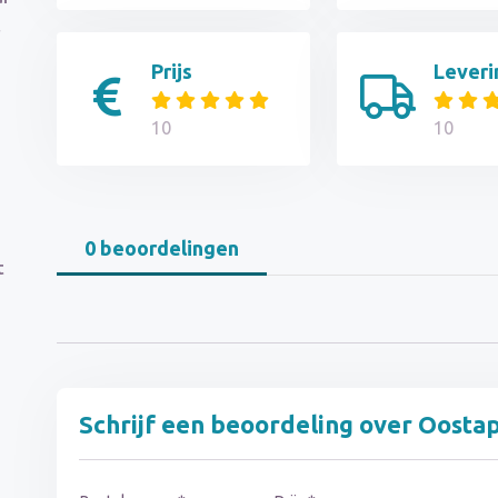
l
Prijs
Leveri
10
10
0 beoordelingen
t
Schrijf een beoordeling over Oost