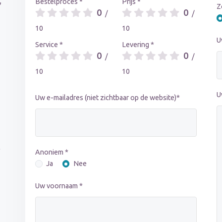
,
Bestelproces *
Prijs *
Z
0
0
/
/
10
10
U
Service *
Levering *
0
0
/
/
10
10
U
Uw e-mailadres (niet zichtbaar op de website)*
t
Anoniem *
Ja
Nee
Uw voornaam *