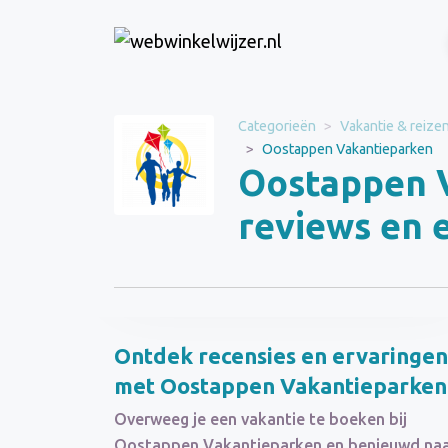
Website
Categorieën
Vakantie & reize
Oostappen
Oostappen Vakantieparken
Vakantieparken
Oostappen 
Categorie
Vakantie & reizen
reviews en 
Schrijf een beoordeling
Ontdek recensies en ervaringen
met Oostappen Vakantieparken
Overweeg je een vakantie te boeken bij
Oostappen Vakantieparken en benieuwd na