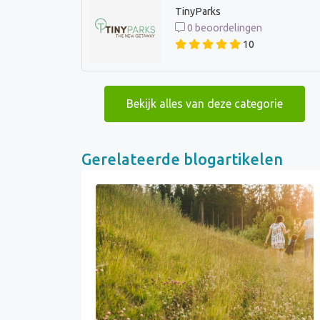
TinyParks
0 beoordelingen
10
Bekijk alles van deze categorie
Gerelateerde blogartikelen