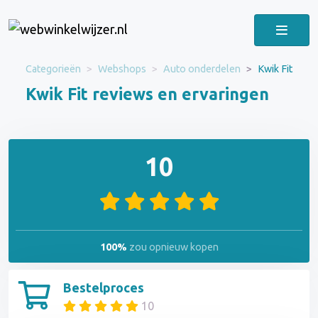
Categorieën
Webshops
Auto onderdelen
Kwik Fit
Kwik Fit reviews en ervaringen
10
100%
zou opnieuw kopen
Bestelproces
10