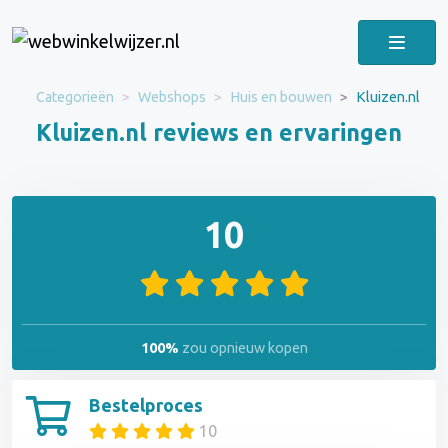
Categorieën
Webshops
Huis en bouwen
Kluizen.nl
Kluizen.nl reviews en ervaringen
10
100%
zou opnieuw kopen
Bestelproces
10