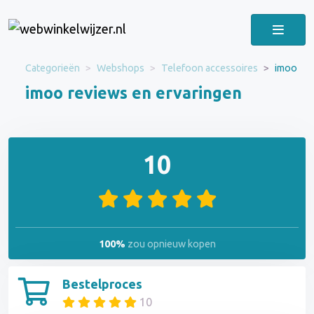
Categorieën
Webshops
Telefoon accessoires
imoo
imoo reviews en ervaringen
10
100%
zou opnieuw kopen
Bestelproces
10