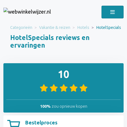
Categorieën
Vakantie & reizen
Hotels
HotelSpecials
HotelSpecials reviews en
ervaringen
10
100%
zou opnieuw kopen
Bestelproces