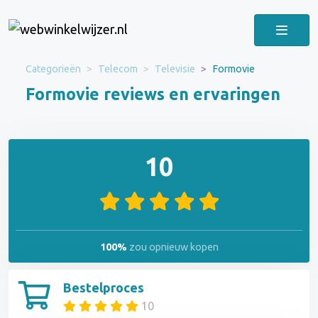
Categorieën
Telecom
Televisie
Formovie
Formovie reviews en ervaringen
10
100%
zou opnieuw kopen
Bestelproces
10