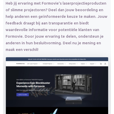
Heb jij ervaring met Formovie's laserprojectieproducten
of slimme projectoren? Deel dan jouw beoordeling en
help anderen een geïnformeerde keuze te maken. Jouw
feedback draagt bij aan transparantie en biedt
waardevolle informatie voor potentiële klanten van
Formovie. Door jouw ervaring te delen, ondersteun je
anderen in hun besluitvorming. Deel nu je mening en
maak een verschil!