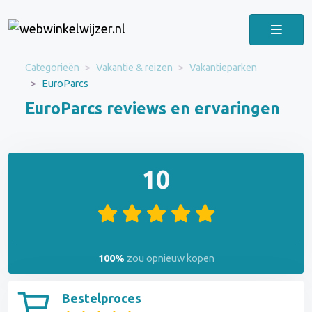
Categorieën
Vakantie & reizen
Vakantieparken
EuroParcs
EuroParcs reviews en ervaringen
10
100%
zou opnieuw kopen
Bestelproces