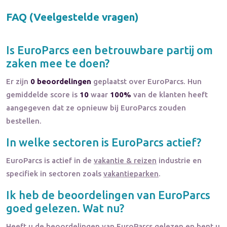
FAQ (Veelgestelde vragen)
Is
EuroParcs
een betrouwbare partij om
zaken mee te doen?
Er zijn
0 beoordelingen
geplaatst over EuroParcs. Hun
gemiddelde score is
10
waar
100%
van de klanten heeft
aangegeven dat ze opnieuw bij EuroParcs zouden
bestellen.
In welke sectoren is
EuroParcs
actief?
EuroParcs
is actief in de
vakantie & reizen
industrie en
specifiek in sectoren zoals
vakantieparken
.
Ik heb de beoordelingen van
EuroParcs
goed gelezen. Wat nu?
Heeft u de beoordelingen van
EuroParcs
gelezen en bent u