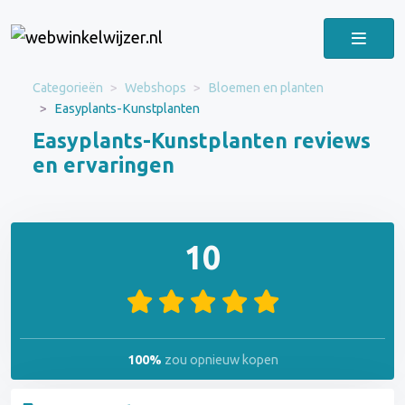
Categorieën
Webshops
Bloemen en planten
Easyplants-Kunstplanten
Easyplants-Kunstplanten reviews
en ervaringen
10
100%
zou opnieuw kopen