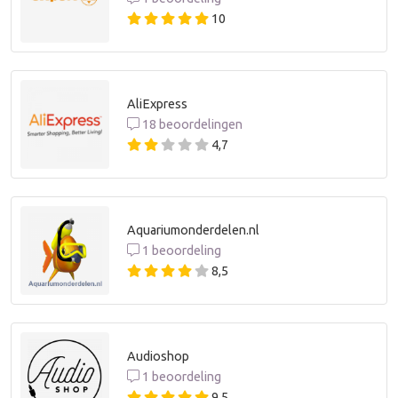
10
AliExpress
18 beoordelingen
4,7
Aquariumonderdelen.nl
1 beoordeling
8,5
Audioshop
1 beoordeling
9,5