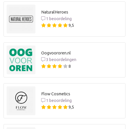
NaturalHeroes
1 beoordeling
9,5
Oogvoororen.nl
3 beoordelingen
8
Flow Cosmetics
1 beoordeling
9,5