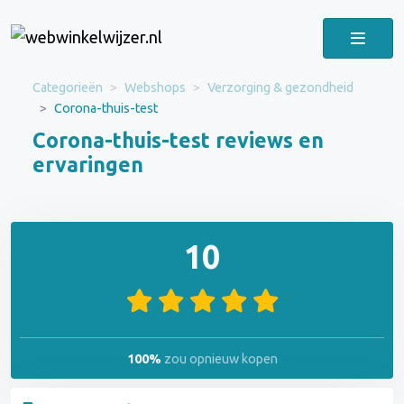
Categorieën
Webshops
Verzorging & gezondheid
Corona-thuis-test
Corona-thuis-test reviews en
ervaringen
10
100%
zou opnieuw kopen