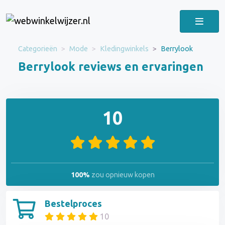
Categorieën
Mode
Kledingwinkels
Berrylook
Berrylook reviews en ervaringen
10
100%
zou opnieuw kopen
Bestelproces
10