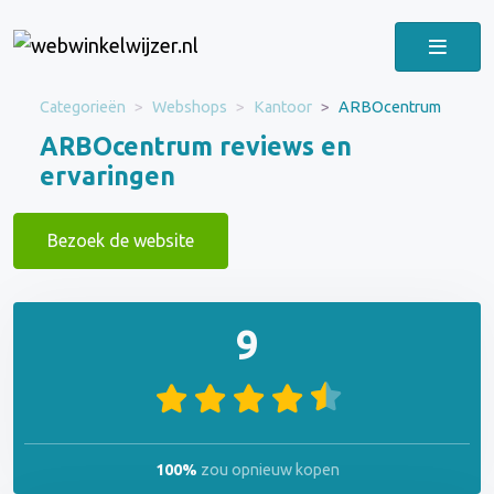
Categorieën
Webshops
Kantoor
ARBOcentrum
ARBOcentrum reviews en
ervaringen
Bezoek de website
9
100%
zou opnieuw kopen