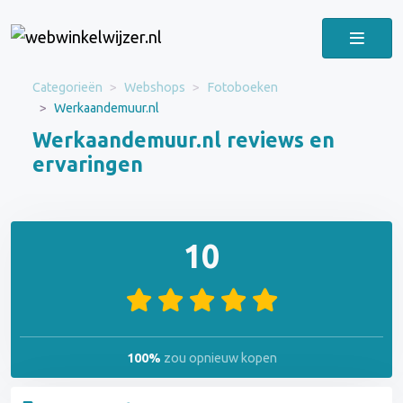
Categorieën
Webshops
Fotoboeken
Werkaandemuur.nl
Werkaandemuur.nl reviews en
ervaringen
10
100%
zou opnieuw kopen