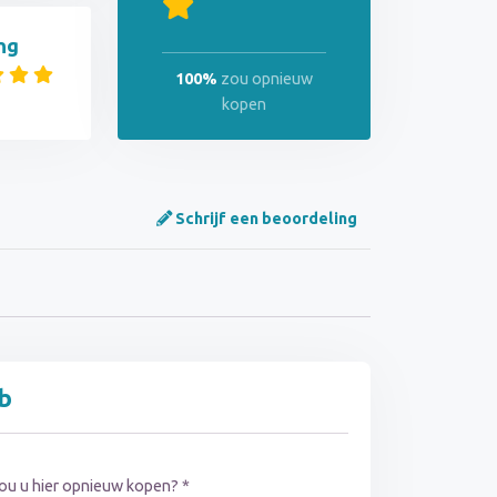
ng
100%
zou opnieuw
kopen
Schrijf een beoordeling
eb
ou u hier opnieuw kopen? *