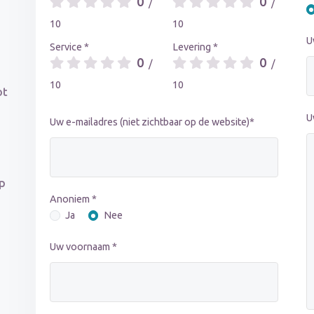
0
0
/
/
10
10
U
Service *
Levering *
0
0
/
/
10
10
ot
U
Uw e-mailadres (niet zichtbaar op de website)*
op
Anoniem *
Ja
Nee
Uw voornaam *