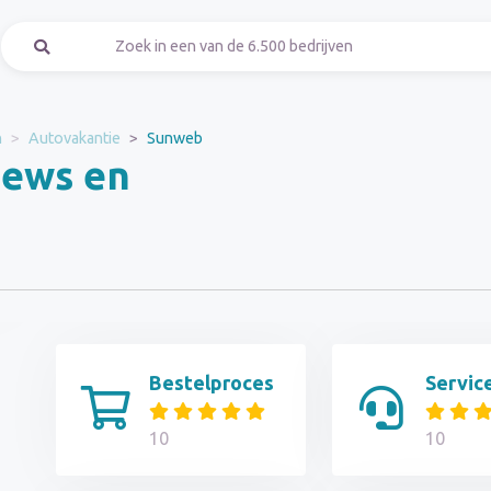
n
Autovakantie
Sunweb
iews en
Bestelproces
Servic
10
10
t