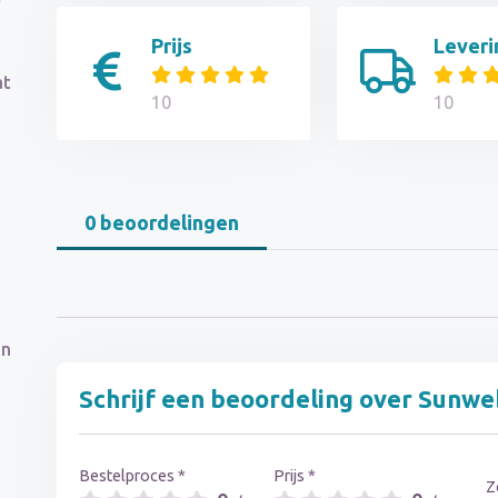
Prijs
Leveri
at
10
10
0 beoordelingen
in
Schrijf een beoordeling over Sunw
Bestelproces *
Prijs *
Z