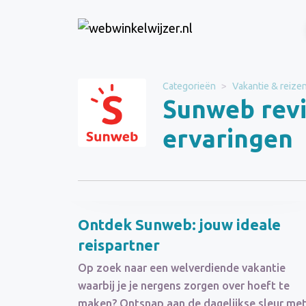
Website
Sunweb
Categorieën
Vakantie & reize
Sunweb rev
Categorie
Vakantie & reizen
ervaringen
Schrijf een beoordeling
Ontdek Sunweb: jouw ideale
reispartner
Op zoek naar een welverdiende vakantie
waarbij je je nergens zorgen over hoeft te
maken? Ontsnap aan de dagelijkse sleur me