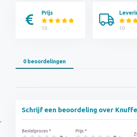
Prijs
Leveri
10
10
0 beoordelingen
n
Schrijf een beoordeling over Knuffe
,
Bestelproces *
Prijs *
Z