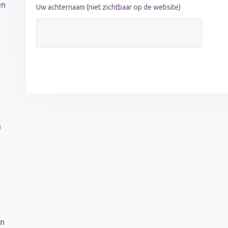
en
Uw achternaam (niet zichtbaar op de website)
n
an