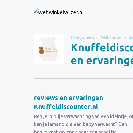
Website
Knuffeldiscounter.nl
Categorieën
Webshops
Ba
Knuffeldisc
Categorie
Webshops
en ervaring
Schrijf een beoordeling
reviews en ervaringen
Knuffeldiscounter.nl
Ben je in blije verwachting van een kleintje, o
ken je iemand die een baby verwacht? Dan
ben je vast op zoek naar een schattig