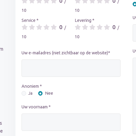
0
0
/
/
10
10
U
Service *
Levering *
0
0
/
/
10
10
om
U
Uw e-mailadres (niet zichtbaar op de website)*
Anoniem *
Ja
Nee
Uw voornaam *
s
De