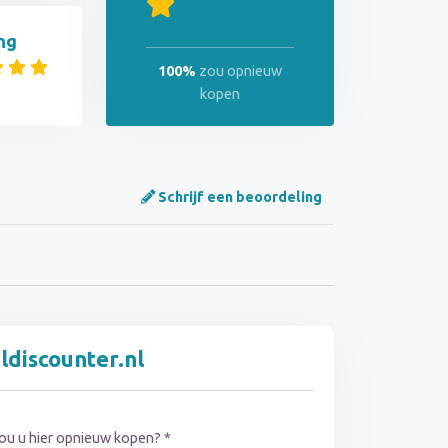
ng
100%
zou opnieuw
kopen
Schrijf een beoordeling
ldiscounter.nl
ou u hier opnieuw kopen? *