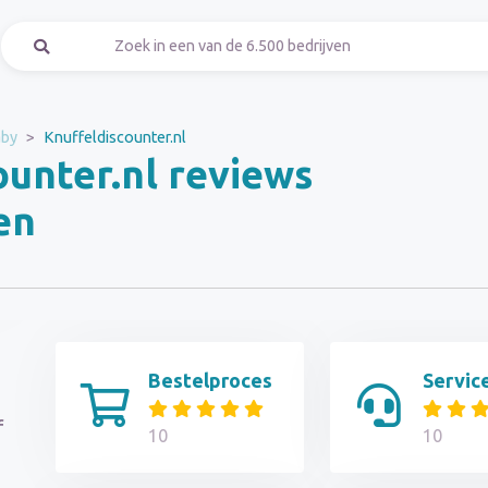
by
Knuffeldiscounter.nl
ounter.nl reviews
en
Bestelproces
Servic
f
10
10