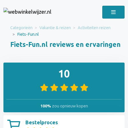
Categorieën
Vakantie & reizen
Activiteiten reizen
Fiets-Fun.nl
Fiets-Fun.nl reviews en ervaringen
10
100%
zou opnieuw kopen
Bestelproces