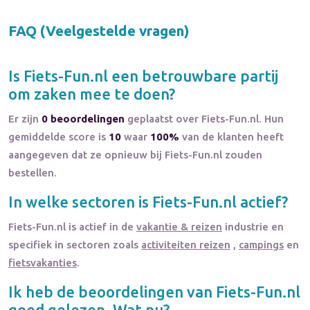
FAQ (Veelgestelde vragen)
Is
Fiets-Fun.nl
een betrouwbare partij
om zaken mee te doen?
Er zijn
0 beoordelingen
geplaatst over Fiets-Fun.nl. Hun
gemiddelde score is
10
waar
100%
van de klanten heeft
aangegeven dat ze opnieuw bij Fiets-Fun.nl zouden
bestellen.
In welke sectoren is
Fiets-Fun.nl
actief?
Fiets-Fun.nl
is actief in de
vakantie & reizen
industrie en
specifiek in sectoren zoals
activiteiten reizen
,
campings
en
fietsvakanties
.
Ik heb de beoordelingen van
Fiets-Fun.nl
goed gelezen. Wat nu?