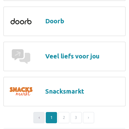
Doorb
Veel liefs voor jou
Snacksmarkt
‹
1
2
3
›