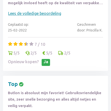
mogelijk invloed heeft op de kwaliteit van verpakken
en bezorgen, en een soms niet reagerende
Lees de volledige beoordeling
klantenservice. Ondanks dat, zou ik weer bestellen bij
Butlon, met name voor de sterke kortingen, ondanks
Geplaatst op:
Geschreven
dat soms iets weggegooid moet worden. Ik hoop wel
25-02-2022
door: Priscilla K.
op verbetering in de toekomst. Overigens, mijn derde
bestelling was geheel correct geleverd en alles was
7 / 10
goed bevroren. Mijn vierde bestelling had een
5/5
2/5
5/5
2/5
gemengde ervaring met enkele fouten in de levering.
Het blijft een dilemma tussen prijs en kwaliteit, en ik
Opnieuw kopen?
Ja
hoop op verbeteringen in de bezorgservice, zelfs als
dit hogere bezorgkosten met zich meebrengt.
Top
Butlon is absoluut mijn favoriet! Gebruiksvriendelijke
site, zeer snelle bezorging en alles altijd netjes en
veilig verpakt.