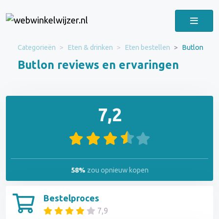
Categorieën
Eten & drinken
Eten bestellen
Butlon
Butlon reviews en ervaringen
7,2
58%
zou opnieuw kopen
Bestelproces
7,9