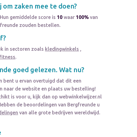
j om zaken mee te doen?
 Hun gemiddelde score is
10
waar
100%
van
gfreunde zouden bestellen.
f?
ek in sectoren zoals
kledingwinkels
,
fitness
.
unde
goed gelezen. Wat nu?
 bent u ervan overtuigd dat dit een
 naar de website en plaats uw bestelling!
hikt is voor u, kijk dan op webwinkelwijzer.nl
. Hebben de beoordelingen van
Bergfreunde
u
delingen
van alle grote bedrijven wereldwijd.
e