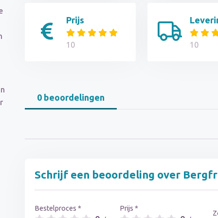
e
Prijs
Leveri
n
10
10
in
0 beoordelingen
r
Schrijf een beoordeling over Bergf
Bestelproces *
Prijs *
Z