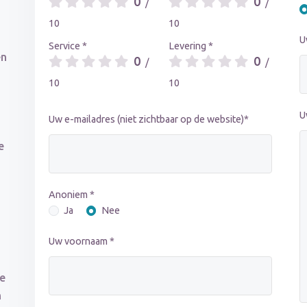
0
0
/
/
10
10
U
Service *
Levering *
en
0
0
/
/
10
10
U
Uw e-mailadres (niet zichtbaar op de website)*
e
Anoniem *
Ja
Nee
Uw voornaam *
de
n