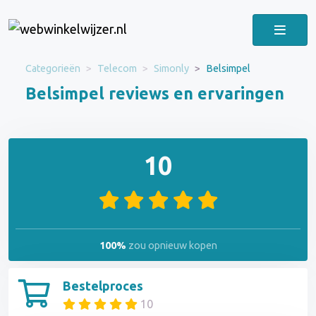
Categorieën
Telecom
Simonly
Belsimpel
Belsimpel reviews en ervaringen
10
100%
zou opnieuw kopen
Bestelproces
10