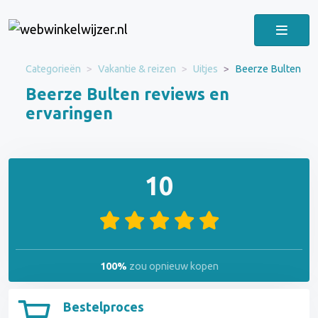
Categorieën
Vakantie & reizen
Uitjes
Beerze Bulten
Beerze Bulten reviews en
ervaringen
10
100%
zou opnieuw kopen
Bestelproces