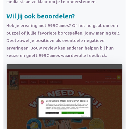
media staan ze klaar om je te ondersteunen.
Wil jij ook beoordelen?
Heb je ervaring met 999Games? Of het nu gaat om een
puzzel of jullie favoriete bordspellen, jouw mening telt.
Deel zowel je positieve als eventuele negatieve
ervaringen. Jouw review kan anderen helpen bij hun
keuze en geeft 999Games waardevolle feedback.