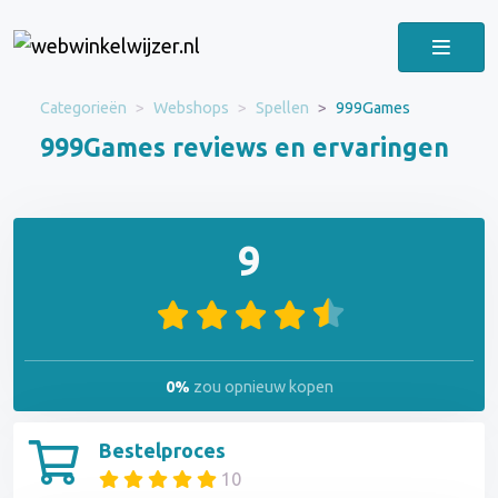
Categorieën
Webshops
Spellen
999Games
999Games reviews en ervaringen
9
0%
zou opnieuw kopen
Bestelproces
10