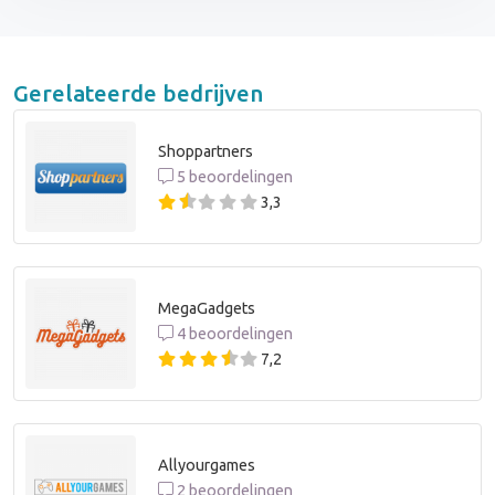
Gerelateerde bedrijven
Shoppartners
5 beoordelingen
3,3
MegaGadgets
4 beoordelingen
7,2
Allyourgames
2 beoordelingen