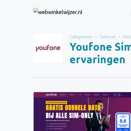
Website
Youfone Sim Only
Categorieën
Telecom
Sim
Youfone Sim
Categorie
Telecom
ervaringen
Schrijf een beoordeling