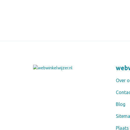
webw
Over o
Conta
Blog
Sitem
Plaats