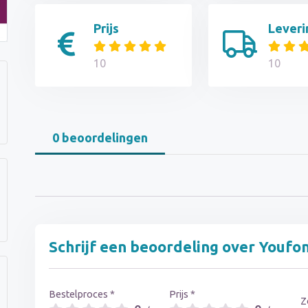
Prijs
Leveri
10
10
0 beoordelingen
Schrijf een beoordeling over Youfo
Bestelproces *
Prijs *
Z