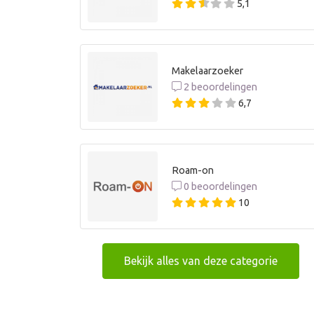
5,1
Makelaarzoeker
2 beoordelingen
6,7
Roam-on
0 beoordelingen
10
Bekijk alles van deze categorie