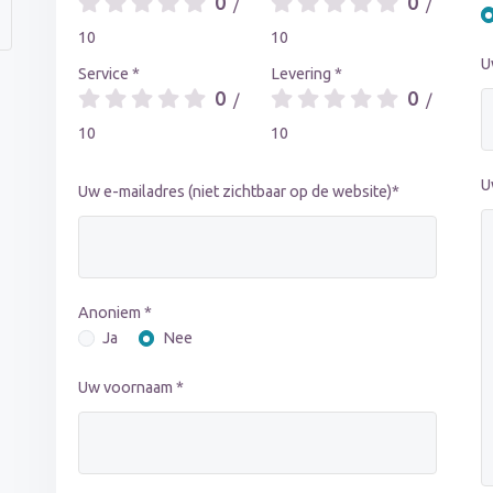
0
0
/
/
10
10
U
Service *
Levering *
0
0
/
/
10
10
U
Uw e-mailadres (niet zichtbaar op de website)*
Anoniem *
Ja
Nee
Uw voornaam *