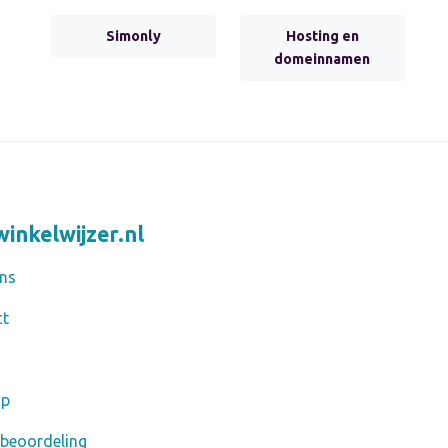
Simonly
Hosting en
domeinnamen
inkelwijzer.nl
ns
ct
ap
 beoordeling