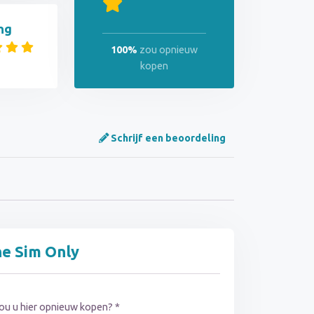
ng
100%
zou opnieuw
kopen
Schrijf een beoordeling
ne Sim Only
ou u hier opnieuw kopen? *