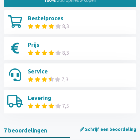
100%
zou opnieuw kopen
Bestelproces
8,3
Prijs
8,3
Service
7,3
Levering
7,5
Schrijf een beoordeling
7 beoordelingen