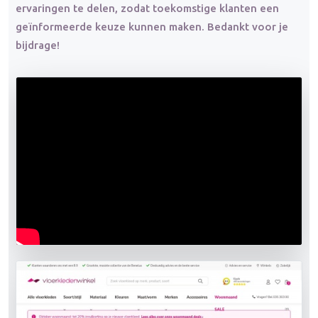
ervaringen te delen, zodat toekomstige klanten een
geïnformeerde keuze kunnen maken. Bedankt voor je
bijdrage!