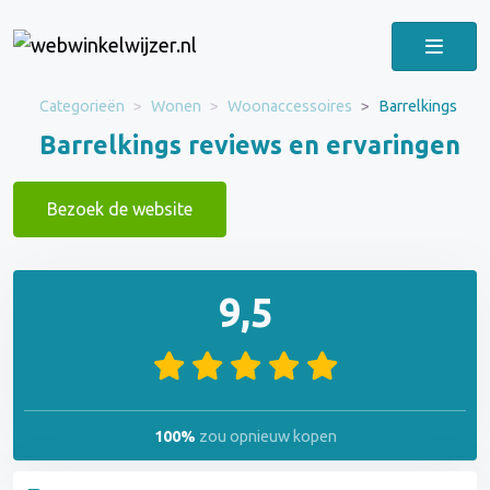
Categorieën
Wonen
Woonaccessoires
Barrelkings
Barrelkings reviews en ervaringen
Bezoek de website
9,5
100%
zou opnieuw kopen