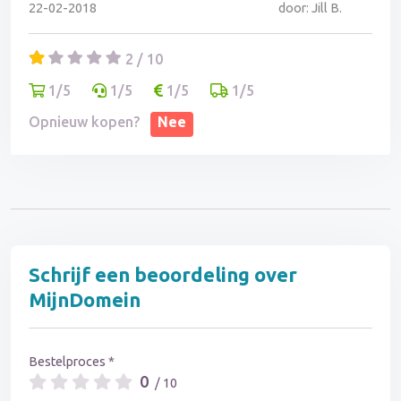
incassokosten en de verkoop van mijn domeinnaam
22-02-2018
door: Jill B.
die buiten proportie is. De communicatie tussen LAVG
en MijnDomein schiet tekort in het bieden van een
2 / 10
oplossing.
1/5
1/5
1/5
1/5
Opnieuw kopen?
Nee
Schrijf een beoordeling over
MijnDomein
Bestelproces *
0
/ 10