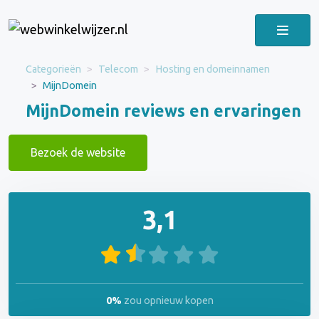
Categorieën
Telecom
Hosting en domeinnamen
MijnDomein
MijnDomein reviews en ervaringen
Bezoek de website
3,1
0%
zou opnieuw kopen