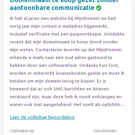
aantoonbare communicatie
Ik heb al jaren een website bij MijnDomein en had
vorig jaar mijn contact e-mailadres bijgewerkt,
inclusief verificatie met een paspoortkopie. Ontdekte
recent dat mijn domeinnaam te koop stond zonder
mijn weten. Contacteren leverde op dat MijnDomein
erkende e-mails naar een oud adres gestuurd te
hebben door een softwarefout. Ondanks hun fout,
worden er onterecht incassokosten geëist en moet ik
betalen om mijn domein terug te kopen. Er is
beweerd dat er ook SMS-berichten en brieven
verstuurd zijn, maar deze heb ik nooit ontvangen en
waren ook niet aangetekend. Het voelt als oplichting,
zeker omdat MijnDomein benadrukt alleen via e-mail
Lees de volledige beoordeling
te communiceren. De wijze waarop dit afgehandeld
wordt is zeer klantonvriendelijk, met onterechte
Geplaatst op:
Geschreven