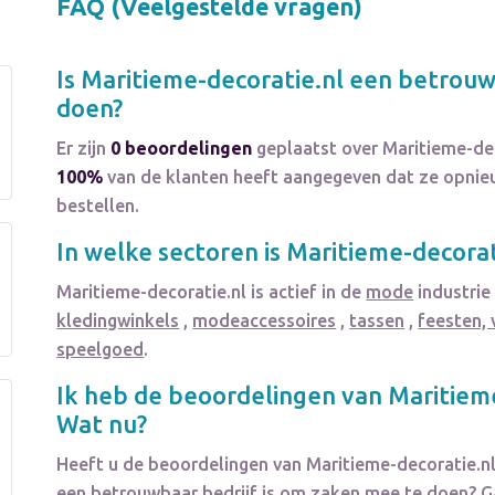
FAQ (Veelgestelde vragen)
Is
Maritieme-decoratie.nl
een betrouwb
doen?
Er zijn
0 beoordelingen
geplaatst over Maritieme-dec
100%
van de klanten heeft aangegeven dat ze opnieu
bestellen.
In welke sectoren is
Maritieme-decorat
Maritieme-decoratie.nl
is actief in de
mode
industrie
kledingwinkels
,
modeaccessoires
,
tassen
,
feesten, 
speelgoed
.
Ik heb de beoordelingen van
Maritiem
Wat nu?
Heeft u de beoordelingen van
Maritieme-decoratie.n
een betrouwbaar bedrijf is om zaken mee te doen? G