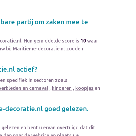
are partij om zaken mee te
oratie.nl. Hun gemiddelde score is
10
waar
w bij Maritieme-decoratie.nl zouden
ie.nl
actief?
 en specifiek in sectoren zoals
verkleden en carnaval
,
kinderen
,
koopjes
en
e-decoratie.nl
goed gelezen.
l
gelezen en bent u ervan overtuigd dat dit
a dan naar de website en plaats uw