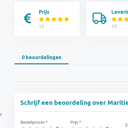
Prijs
Leveri
10
10
0 beoordelingen
Schrijf een beoordeling over Mariti
r
Bestelproces *
Prijs *
Z