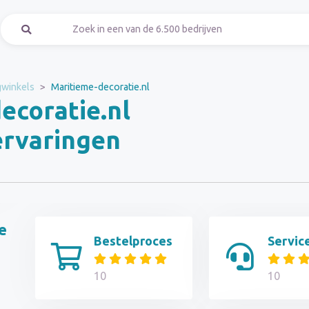
gwinkels
Maritieme-decoratie.nl
ecoratie.nl
ervaringen
e
Bestelproces
Servic
10
10