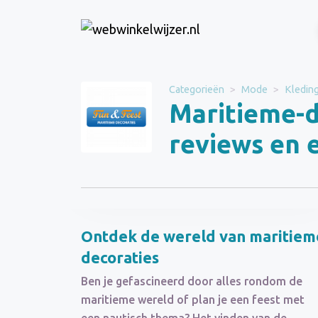
Website
Maritieme-
Categorieën
Mode
Kledin
decoratie.nl
Maritieme-d
Categorie
Mode
reviews en 
Schrijf een beoordeling
Ontdek de wereld van maritiem
decoraties
Ben je gefascineerd door alles rondom de
maritieme wereld of plan je een feest met