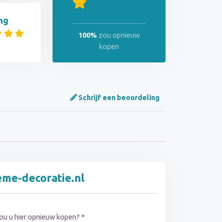
ng
100%
zou opnieuw
kopen
Schrijf een beoordeling
eme-decoratie.nl
ou u hier opnieuw kopen? *