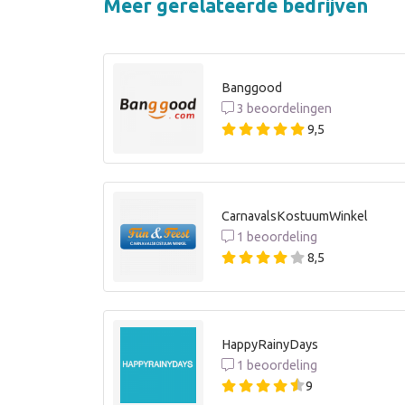
Meer gerelateerde bedrijven
Banggood
3 beoordelingen
9,5
CarnavalsKostuumWinkel
1 beoordeling
8,5
HappyRainyDays
1 beoordeling
9