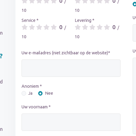
0
0
/
/
10
10
U
Service *
Levering *
0
0
/
/
in
10
10
U
Uw e-mailadres (niet zichtbaar op de website)*
?
ed
Anoniem *
Ja
Nee
Uw voornaam *
en