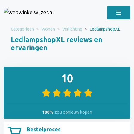
Categorieën
Wonen
Verlichting
LedlampshopXL
LedlampshopXL reviews en
ervaringen
10
100%
zou opnieuw kopen
Bestelproces