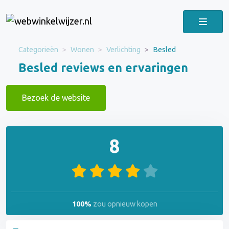
Categorieën
Wonen
Verlichting
Besled
Besled reviews en ervaringen
Bezoek de website
8
100%
zou opnieuw kopen