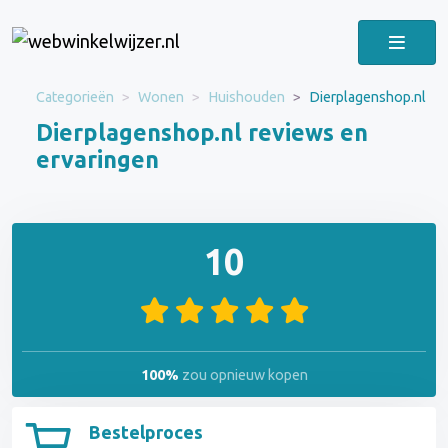
Categorieën
Wonen
Huishouden
Dierplagenshop.nl
Dierplagenshop.nl reviews en
ervaringen
10
100%
zou opnieuw kopen
Bestelproces