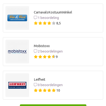
CarnavalsKostuumWinkel
1 beoordeling
8,5
Mobistoxx
2 beoordelingen
9
Leifheit
0 beoordelingen
10