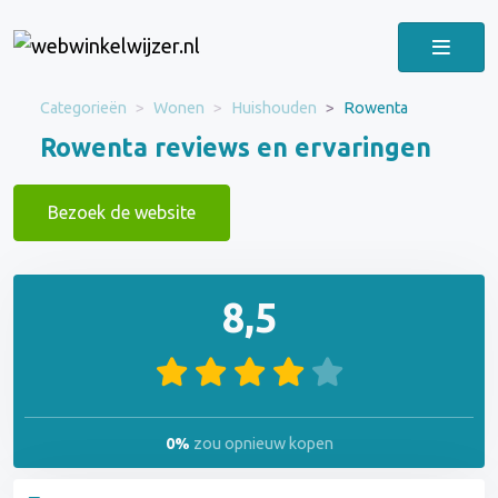
Categorieën
Wonen
Huishouden
Rowenta
Rowenta reviews en ervaringen
Bezoek de website
8,5
0%
zou opnieuw kopen