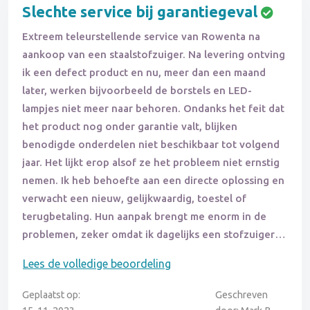
Slechte service bij garantiegeval
Extreem teleurstellende service van Rowenta na
aankoop van een staalstofzuiger. Na levering ontving
ik een defect product en nu, meer dan een maand
later, werken bijvoorbeeld de borstels en LED-
lampjes niet meer naar behoren. Ondanks het feit dat
het product nog onder garantie valt, blijken
benodigde onderdelen niet beschikbaar tot volgend
jaar. Het lijkt erop alsof ze het probleem niet ernstig
nemen. Ik heb behoefte aan een directe oplossing en
verwacht een nieuw, gelijkwaardig, toestel of
terugbetaling. Hun aanpak brengt me enorm in de
problemen, zeker omdat ik dagelijks een stofzuiger
nodig heb door mijn huisdier. Dit is al het tweede
Lees de volledige beoordeling
toestel van Rowenta dat binnen een jaar faalt. Ik
overweeg juridische stappen als er geen adequate
Geplaatst op:
Geschreven
oplossing wordt geboden. De manier waarop