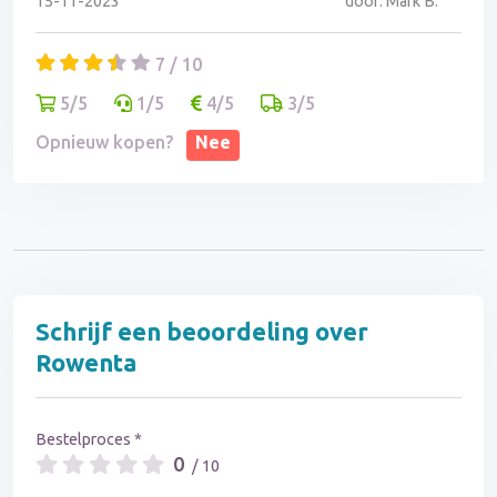
15-11-2023
door: Mark B.
consumenten worden behandeld is onaanvaardbaar
en ik raad iedereen af nog producten van Rowenta
7 / 10
aan te schaffen.
5/5
1/5
4/5
3/5
Opnieuw kopen?
Nee
Schrijf een beoordeling over
Rowenta
Bestelproces *
0
/ 10