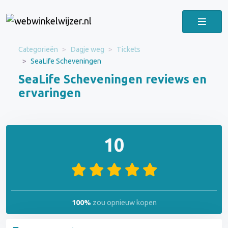
Categorieën
Dagje weg
Tickets
SeaLife Scheveningen
SeaLife Scheveningen reviews en
ervaringen
10
100%
zou opnieuw kopen