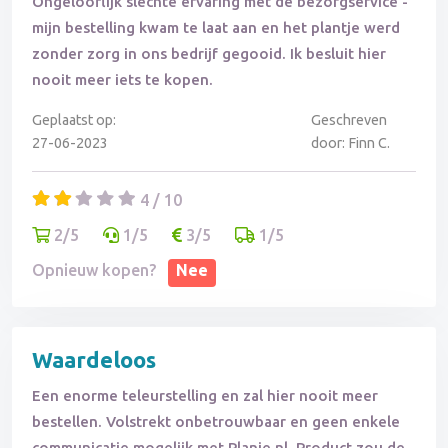
Ongelooflijk slechte ervaring met de bezorgservice -
mijn bestelling kwam te laat aan en het plantje werd
zonder zorg in ons bedrijf gegooid. Ik besluit hier
nooit meer iets te kopen.
Geplaatst op:
Geschreven
27-06-2023
door: Finn C.
4 / 10
2/5
1/5
3/5
1/5
Opnieuw kopen?
Nee
Waardeloos
Een enorme teleurstelling en zal hier nooit meer
bestellen. Volstrekt onbetrouwbaar en geen enkele
communicatie mogelijk met Planje.nl. Product zou de