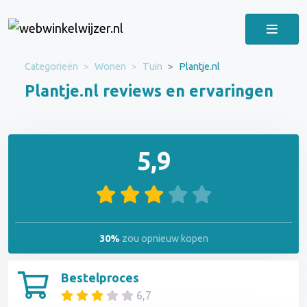
Categorieën
Wonen
Tuin
Plantje.nl
Plantje.nl reviews en ervaringen
5,9
30%
zou opnieuw kopen
Bestelproces
6,7