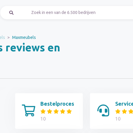
els
Maxmeubels
 reviews en
Bestelproces
Servic
10
10