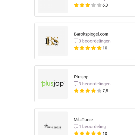
6,3
Barokspiegel.com
3 beoordelingen
10
Plusjop
3 beoordelingen
7,8
MilaTonie
1 beoordeling
10