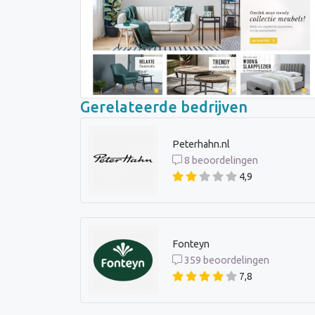
Gerelateerde bedrijven
Peterhahn.nl
8 beoordelingen
4,9
Fonteyn
359 beoordelingen
7,8