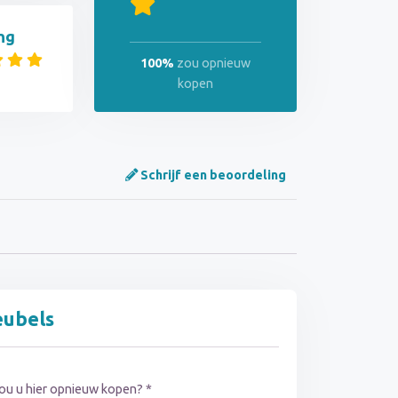
ng
100%
zou opnieuw
kopen
Schrijf een beoordeling
eubels
ou u hier opnieuw kopen? *