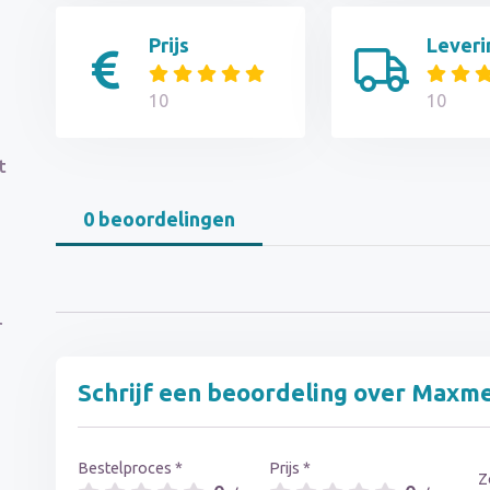
Prijs
Leveri
10
10
t
0 beoordelingen
r
Schrijf een beoordeling over Maxm
Bestelproces *
Prijs *
Z