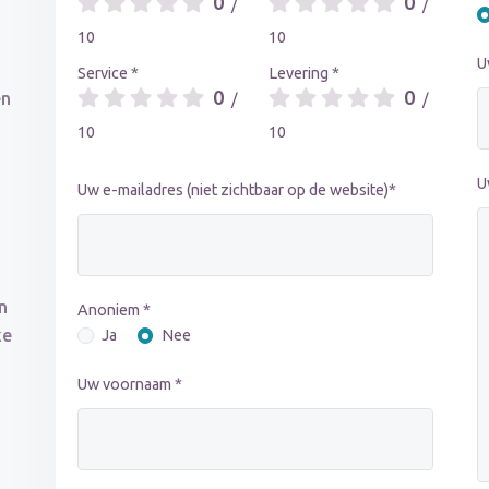
0
0
/
/
10
10
U
Service *
Levering *
0
0
en
/
/
10
10
U
Uw e-mailadres (niet zichtbaar op de website)*
n
Anoniem *
ke
Ja
Nee
Uw voornaam *