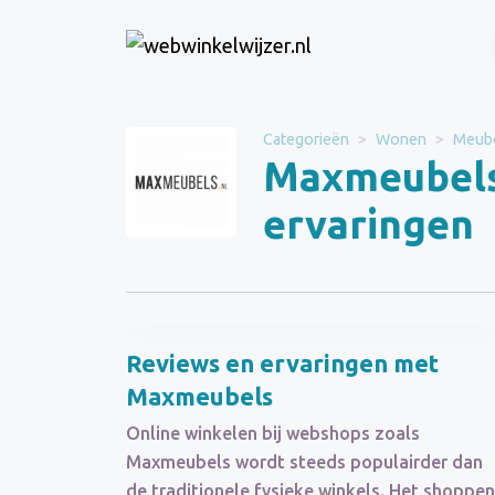
Website
Maxmeubels
Categorieën
Wonen
Meub
Maxmeubels
Categorie
Wonen
ervaringen
Schrijf een beoordeling
Reviews en ervaringen met
Maxmeubels
Online winkelen bij webshops zoals
Maxmeubels wordt steeds populairder dan
de traditionele fysieke winkels. Het shoppen