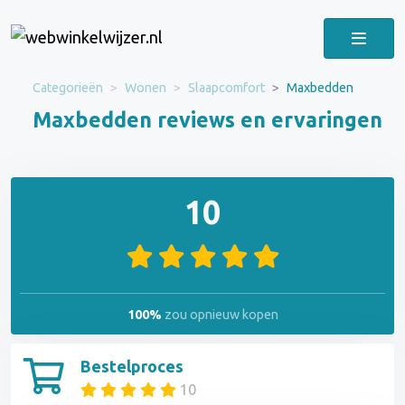
Categorieën
Wonen
Slaapcomfort
Maxbedden
Maxbedden reviews en ervaringen
10
100%
zou opnieuw kopen
Bestelproces
10