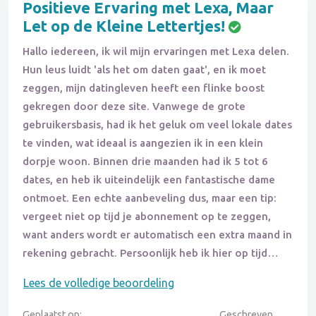
Positieve Ervaring met Lexa, Maar
Let op de Kleine Lettertjes!
Hallo iedereen, ik wil mijn ervaringen met Lexa delen.
Hun leus luidt 'als het om daten gaat', en ik moet
zeggen, mijn datingleven heeft een flinke boost
gekregen door deze site. Vanwege de grote
gebruikersbasis, had ik het geluk om veel lokale dates
te vinden, wat ideaal is aangezien ik in een klein
dorpje woon. Binnen drie maanden had ik 5 tot 6
dates, en heb ik uiteindelijk een fantastische dame
ontmoet. Een echte aanbeveling dus, maar een tip:
vergeet niet op tijd je abonnement op te zeggen,
want anders wordt er automatisch een extra maand in
rekening gebracht. Persoonlijk heb ik hier op tijd
actie op ondernomen, maar ik ken verhalen van
Lees de volledige beoordeling
mensen die dit net te laat deden, en dat is zonde van
het geld. Kortom, Lexa is geweldig, maar let op dat je
Geplaatst op:
Geschreven