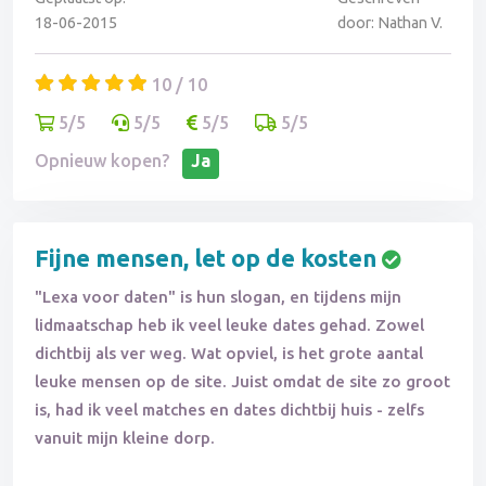
op tijd opzegt!
18-06-2015
door: Nathan V.
10 / 10
5/5
5/5
5/5
5/5
Opnieuw kopen?
Ja
Fijne mensen, let op de kosten
"Lexa voor daten" is hun slogan, en tijdens mijn
lidmaatschap heb ik veel leuke dates gehad. Zowel
dichtbij als ver weg. Wat opviel, is het grote aantal
leuke mensen op de site. Juist omdat de site zo groot
is, had ik veel matches en dates dichtbij huis - zelfs
vanuit mijn kleine dorp.