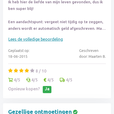
Ik heb hier de liefde van mijn leven gevonden, dus ik
ben super blij!
Een aandachtspunt: vergeet niet tijdig op te zeggen,
anders wordt er automatisch geld afgeschreven. Maar
dat geldt tegenwoordig voor meer diensten, dus let
Lees de volledige beoordeling
daar goed op. Het is zonde van het geld.
Geplaatst op:
Geschreven
18-06-2015
door: Maarten B.
8 / 10
4/5
4/5
4/5
4/5
Opnieuw kopen?
Ja
Gezellige ontmoetingen