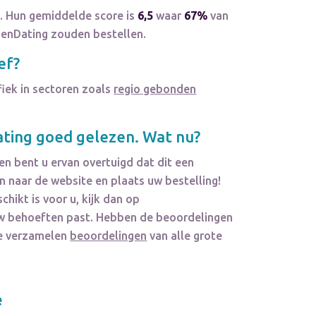
. Hun gemiddelde score is
6,5
waar
67%
van
denDating zouden bestellen.
ef?
fiek in sectoren zoals
regio gebonden
ting
goed gelezen. Wat nu?
en bent u ervan overtuigd dat dit een
 naar de website en plaats uw bestelling!
chikt is voor u, kijk dan op
j uw behoeften past. Hebben de beoordelingen
We verzamelen
beoordelingen
van alle grote
e