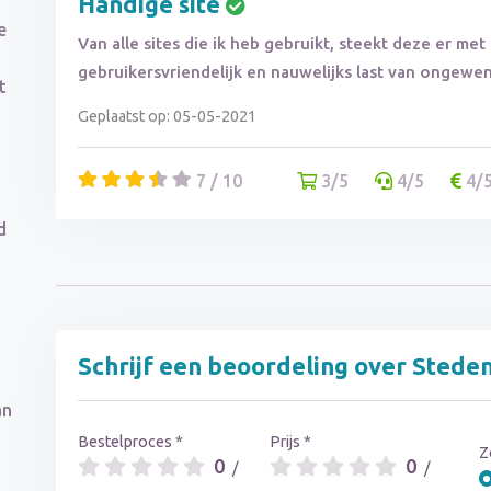
Handige site
e
Van alle sites die ik heb gebruikt, steekt deze er me
gebruikersvriendelijk en nauwelijks last van ongewen
t
Geplaatst op: 05-05-2021
7 / 10
3/5
4/5
4/
d
Schrijf een beoordeling over Stede
an
Bestelproces *
Prijs *
Z
0
0
/
/