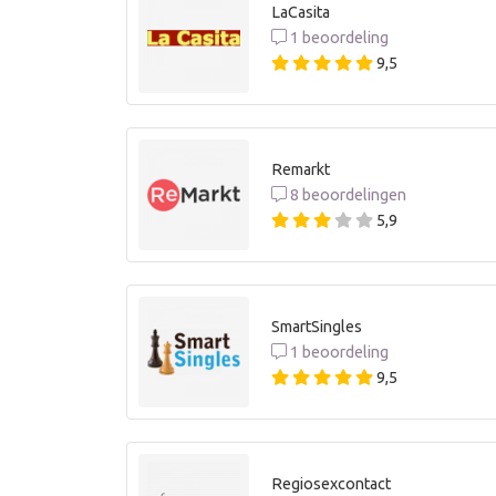
LaCasita
1 beoordeling
9,5
Remarkt
8 beoordelingen
5,9
SmartSingles
1 beoordeling
9,5
Regiosexcontact