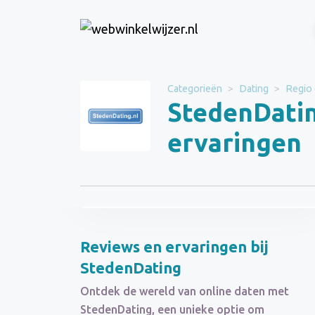
Website
stedendating.nl
Categorieën
Dating
Regio
StedenDatin
Categorie
Dating
ervaringen
Bezoek de
Schrijf een
website
beoordeling
Reviews en ervaringen bij
StedenDating
Ontdek de wereld van online daten met
StedenDating, een unieke optie om