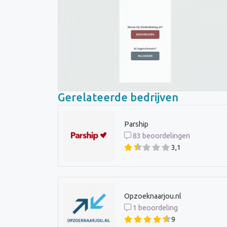
Gerelateerde bedrijven
Parship
83 beoordelingen
3,1
Opzoeknaarjou.nl
1 beoordeling
9