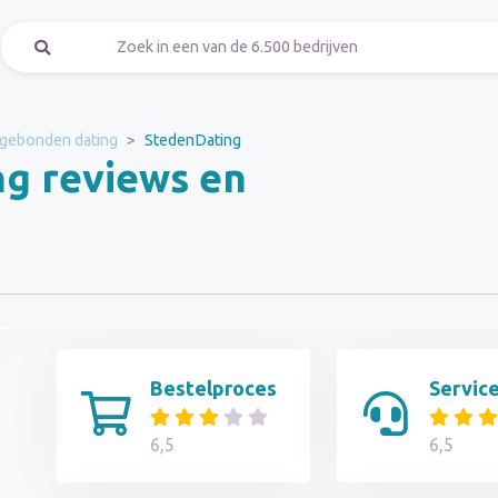
 gebonden dating
StedenDating
g reviews en
Bestelproces
Servic
6,5
6,5