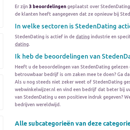
Er zijn
3 beoordelingen
geplaatst over StedenDating
de klanten heeft aangegeven dat ze opnieuw bij Ste
In welke sectoren is
StedenDating
acti
StedenDating
is actief in de
dating
industrie en speci
dating
.
Ik heb de beoordelingen van
StedenDa
Heeft u de beoordelingen van
StedenDating
gelezen 
betrouwbaar bedrijf is om zaken mee te doen? Ga dan
Als u nog steeds niet zeker weet of
StedenDating
ges
webwinkelwijzer.nl en vind een bedrijf dat beter bi
van
StedenDating
u een positieve indruk gegeven? 
bedrijven wereldwijd.
Alle subcategorieën van deze categori