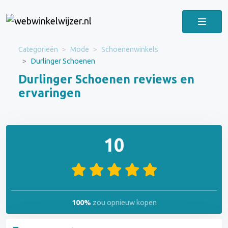
Categorieën
Mode
Schoenenwinkels
Durlinger Schoenen
Durlinger Schoenen reviews en
ervaringen
10
100%
zou opnieuw kopen