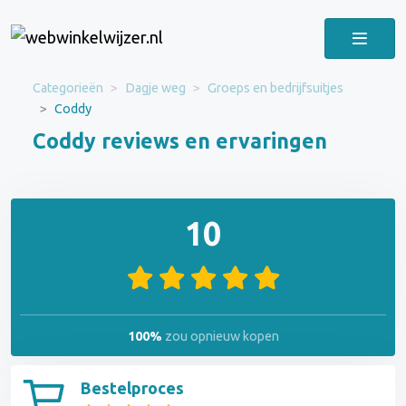
Categorieën
Dagje weg
Groeps en bedrijfsuitjes
Coddy
Coddy reviews en ervaringen
10
100%
zou opnieuw kopen
Bestelproces