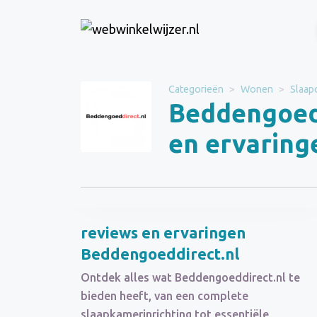
Website
Beddengoeddirect.nl
Categorieën
Wonen
Slaap
Beddengoedd
Categorie
Wonen
en ervaring
Schrijf een beoordeling
reviews en ervaringen
Beddengoeddirect.nl
Ontdek alles wat Beddengoeddirect.nl te
bieden heeft, van een complete
slaapkamerinrichting tot essentiële