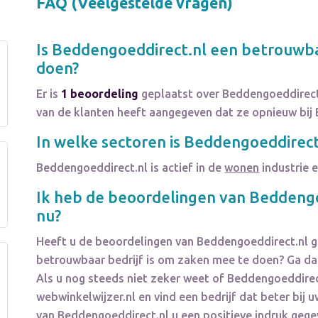
FAQ (Veelgestelde vragen)
Is
Beddengoeddirect.nl
een betrouwba
doen?
Er is
1 beoordeling
geplaatst over Beddengoeddirect
van de klanten heeft aangegeven dat ze opnieuw bij
In welke sectoren is
Beddengoeddirect
Beddengoeddirect.nl
is actief in de
wonen
industrie e
Ik heb de beoordelingen van
Beddengo
nu?
Heeft u de beoordelingen van
Beddengoeddirect.nl
g
betrouwbaar bedrijf is om zaken mee te doen? Ga dan
Als u nog steeds niet zeker weet of
Beddengoeddirec
webwinkelwijzer.nl en vind een bedrijf dat beter bi
van
Beddengoeddirect.nl
u een positieve indruk ge