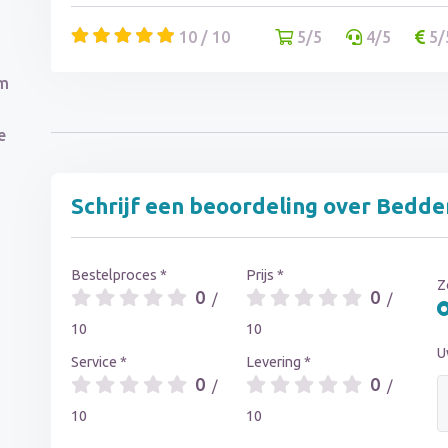
10 / 10
5/5
4/5
5/
om
e
Schrijf een beoordeling over Bedde
Bestelproces *
Prijs *
Z
0
0
/
/
10
10
U
Service *
Levering *
0
0
/
/
10
10