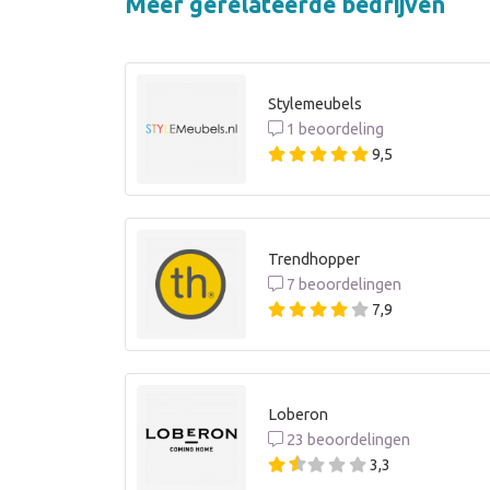
Meer gerelateerde bedrijven
Stylemeubels
1 beoordeling
9,5
Trendhopper
7 beoordelingen
7,9
Loberon
23 beoordelingen
3,3