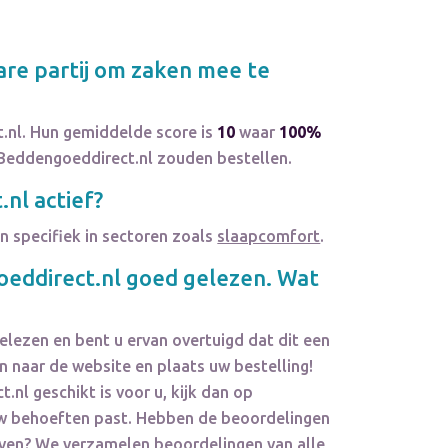
re partij om zaken mee te
.nl. Hun gemiddelde score is
10
waar
100%
 Beddengoeddirect.nl zouden bestellen.
.nl
actief?
n specifiek in sectoren zoals
slaapcomfort
.
eddirect.nl
goed gelezen. Wat
elezen en bent u ervan overtuigd dat dit een
 naar de website en plaats uw bestelling!
t.nl
geschikt is voor u, kijk dan op
j uw behoeften past. Hebben de beoordelingen
geven? We verzamelen
beoordelingen
van alle