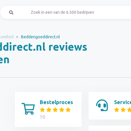
comfort
Beddengoeddirect.nl
irect.nl reviews
en
Bestelproces
Servic
10