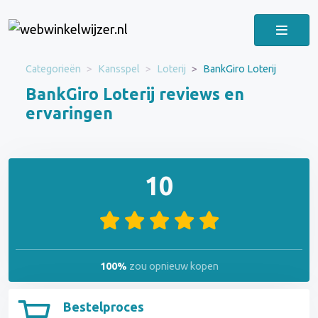
Categorieën
Kansspel
Loterij
BankGiro Loterij
BankGiro Loterij reviews en
ervaringen
10
100%
zou opnieuw kopen
Bestelproces