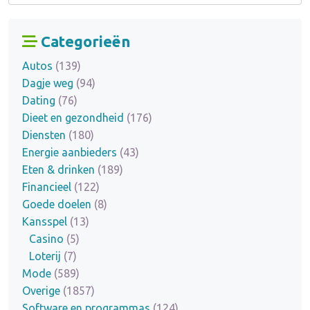
Categorieën
Autos
(139)
Dagje weg
(94)
Dating
(76)
Dieet en gezondheid
(176)
Diensten
(180)
Energie aanbieders
(43)
Eten & drinken
(189)
Financieel
(122)
Goede doelen
(8)
Kansspel
(13)
Casino
(5)
Loterij
(7)
Mode
(589)
Overige
(1857)
Software en programmas
(124)