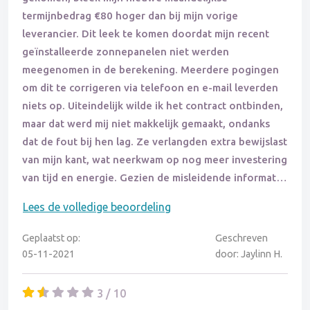
termijnbedrag €80 hoger dan bij mijn vorige
leverancier. Dit leek te komen doordat mijn recent
geïnstalleerde zonnepanelen niet werden
meegenomen in de berekening. Meerdere pogingen
om dit te corrigeren via telefoon en e-mail leverden
niets op. Uiteindelijk wilde ik het contract ontbinden,
maar dat werd mij niet makkelijk gemaakt, ondanks
dat de fout bij hen lag. Ze verlangden extra bewijslast
van mijn kant, wat neerkwam op nog meer investering
van tijd en energie. Gezien de misleidende informatie
van de tussenpersoon en de uiterst slechte
Lees de volledige beoordeling
communicatie vanuit Vandebron zelf, weiger ik een
cent te betalen. Mijn advies: blijf ver van dit bedrijf.
Geplaatst op:
Geschreven
05-11-2021
door: Jaylinn H.
3 / 10