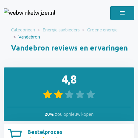
Categorieën
Energie aanbieders
Groene energie
Vandebron
Vandebron reviews en ervaringen
4,8
20%
zou opnieuw kopen
Bestelproces